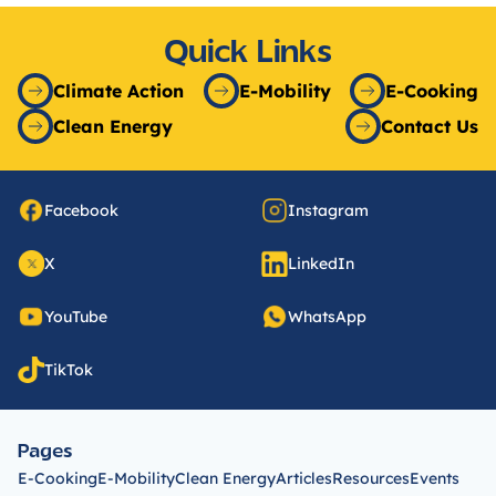
Quick Links
Climate Action
E-Mobility
E-Cooking
Clean Energy
Contact Us
Facebook
Instagram
X
LinkedIn
YouTube
WhatsApp
TikTok
Pages
E-Cooking
E-Mobility
Clean Energy
Articles
Resources
Events