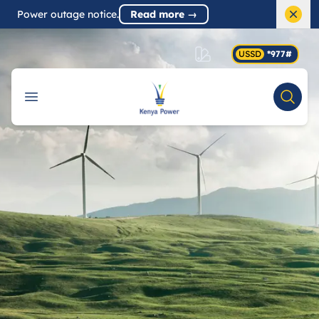
Power outage notice.
Read more
→
Dism
USSD
*977#
Your Company
Open menu
Search
Accessibility